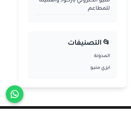
منيو الكتروني باركود وأهميته
للمطاعم
📂 التصنيفات
المدونة
ايزي منيو