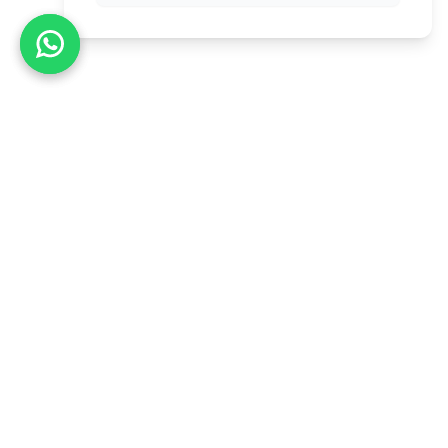
نظام متكامل للتسويق ورفع المبيعات يسهل عرض الوجبات
المميزة، تثبيت العروض، وتحسين تجربة العملاء عبر التقييمات،
الإعلانات، وربط المنيو بحسابات التواصل وبرامج التوصيل.